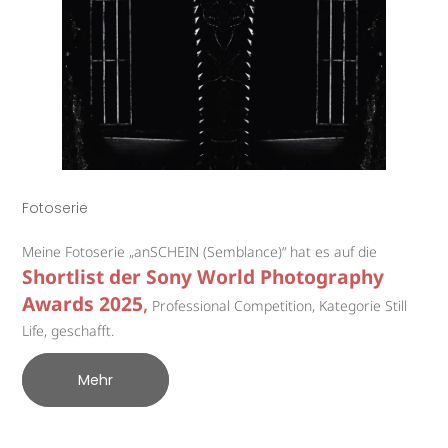
Fotoserie
Meine Fotoserie „anSCHEIN (Semblance)“ hat es auf die
Shortlist der Sony World Photography
Awards 2025
,
Professional Competition, Kategorie Still
Life, geschafft.
Mehr